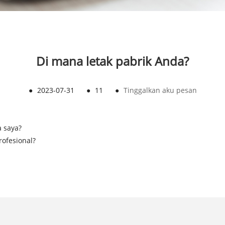
Di mana letak pabrik Anda?
●
2023-07-31
●
11
●
Tinggalkan aku pesan
 saya?
rofesional?