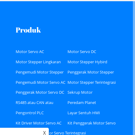
Produk
Motor Servo AC
Motor Servo DC
Motor Stepper Lingkaran
Motor Stepper Hybird
Tertutup
Pengemudi Motor Stepper
Penggerak Motor Stepper
Hybird
Loop Tertutup
Pengemudi Motor Servo AC
Motor Stepper Terintegrasi
Penggerak Motor Servo DC
Sekrup Motor
RS485 atau CAN atau
Peredam Planet
Ethercat Bus tipe Stepper
Pengontrol PLC
Layar Sentuh HMI
Driver
Kit Driver Motor Servo AC
Kit Penggerak Motor Servo
X
Ethercat
AC A8
Motor Servo Terintegrasi