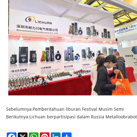
Sebelumnya:
Pemberitahuan liburan Festival Musim Semi
Berikutnya:
Lichuan berpartisipasi dalam Russia Metalloobrabo
Facebook
X
WhatsApp
Pinterest
LinkedIn
Share