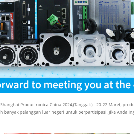
am Shanghai Productronica China 2024,(Tanggal:） 20-22 Maret, pr
h banyak pelanggan luar negeri untuk berpartisipasi. Jika Anda in