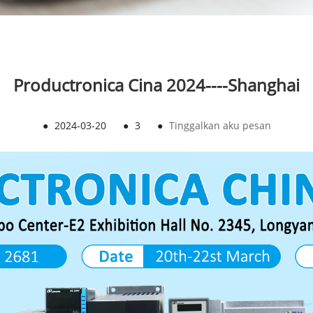
Productronica Cina 2024----Shanghai
●
2024-03-20
●
3
●
Tinggalkan aku pesan